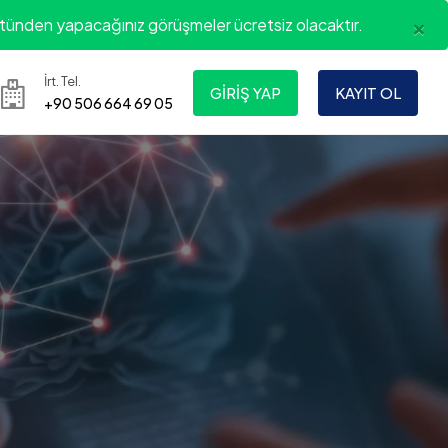
×
ünden yapacağınız görüşmeler ücretsiz olacaktır.
İrt. Tel.
GIRIŞ YAP
KAYIT OL
+90 506 664 69 05