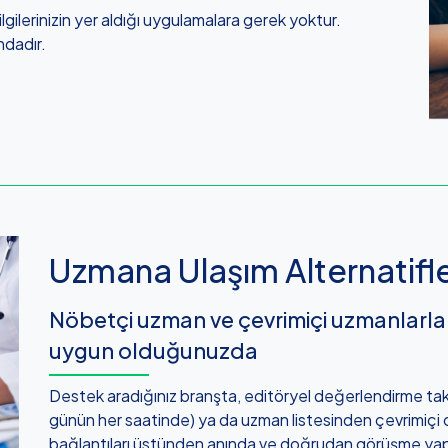
lgilerinizin yer aldığı uygulamalara gerek yoktur.
ndadır.
Uzmana Ulaşım Alternatifle
Nöbetçi uzman ve çevrimiçi uzmanlarla 
uygun olduğunuzda
Destek aradığınız branşta, editöryel değerlendirme ta
günün her saatinde) ya da uzman listesinden çevrimiçi ol
bağlantıları üstünden anında ve doğrudan görüşme yapab