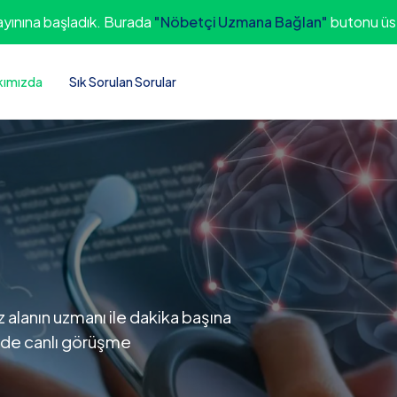
ayınına başladık. Burada
"Nöbetçi Uzmana Bağlan"
butonu üst
kımızda
Sık Sorulan Sorular
alanın uzmanı ile dakika başına
inde canlı görüşme