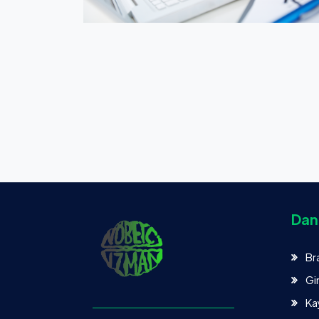
Danı
Br
Gi
Ka