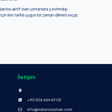
antısı aktif olan uzmanlara çevrimdışı
n ileri tarihli uygun bir zaman dilimini seçip
İletişim
+90 506 664 69 05
info@nobetciuzman.com