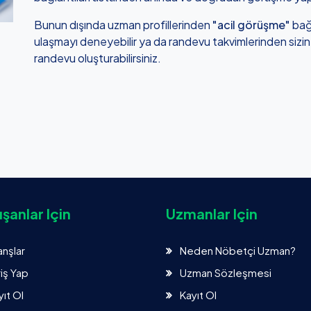
Bunun dışında uzman profillerinden
"acil görüşme"
bağl
ulaşmayı deneyebilir ya da randevu takvimlerinden sizin içi
randevu oluşturabilirsiniz.
şanlar Için
Uzmanlar Için
anşlar
Neden Nöbetçi Uzman?
riş Yap
Uzman Sözleşmesi
yıt Ol
Kayıt Ol